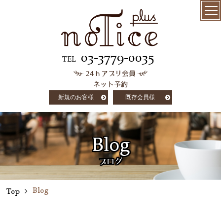
menu
髪質改善
03-3779-0035
TEL
24ｈアプリ会員
極上ケラチン
ネット予約
トリートメント
新規のお客様
既存会員様
salon info
concept
Blog
customer voice
ブログ
column
Blog
Top
staff