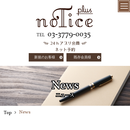
menu
髪質改善
03-3779-0035
TEL
24ｈアプリ会員
極上ケラチン
ネット予約
トリートメント
新規のお客様
既存会員様
salon info
concept
News
customer voice
ニュース
column
News
Top
staff