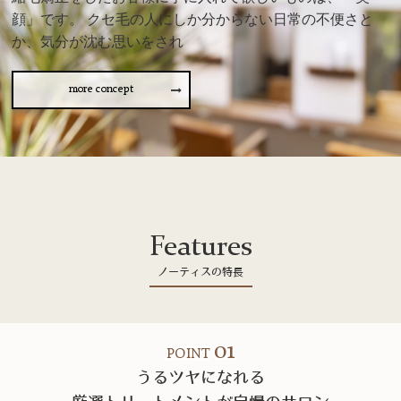
顔」です。 クセ毛の人にしか分からない日常の不便さと
か、気分が沈む思いをされ
more concept
Features
ノーティスの特長
01
POINT
うるツヤになれる