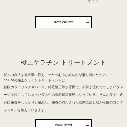
か！？
more column
極上ケラチン トリートメント
髪への負担を最小限に抑え、ツヤのあるなめらかな落ち着いたヘアに！
noTiceの極上ケラチントリートメントは、
普段カラーリングやパーマ、縮毛矯正等が原因で、栄養が流れでてしまいダメ
ージを起こしてしまった髪の中の骨粗鬆症状態になっている、そんな髪を、内
部に栄養をしっかりと補給し、栄養の満たされた状態に戻しながら髪のコンデ
ィションを整えていきます。
more detail