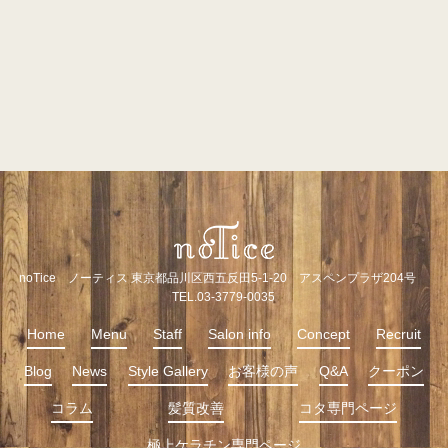
noTice ノーティス 東京都品川区西五反田5-1-20 アスペンプラザ204号
TEL.03-3779-0035
Home
Menu
Staff
Salon info
Concept
Recruit
Blog
News
Style Gallery
お客様の声
Q&A
クーポン
コラム
髪質改善
コタ専門ページ
極上ケラチン専門ページ