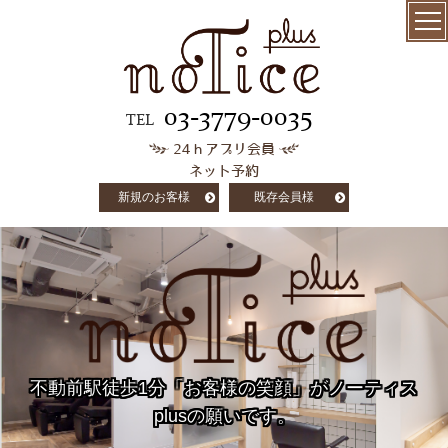
menu
髪質改善
03-3779-0035
TEL
24ｈアプリ会員
極上ケラチン
ネット予約
トリートメント
新規のお客様
既存会員様
salon info
concept
customer voice
column
不動前駅徒歩1分「お客様の笑顔」がノーティス
staff
plusの願いです。