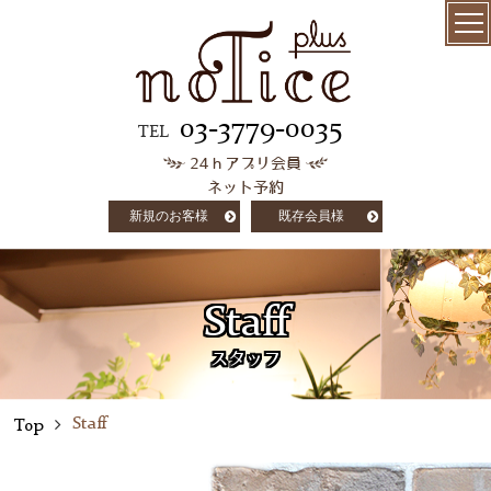
menu
髪質改善
03-3779-0035
TEL
24ｈアプリ会員
極上ケラチン
ネット予約
トリートメント
新規のお客様
既存会員様
salon info
concept
Staff
customer voice
スタッフ
column
Staff
Top
staff