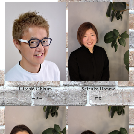
recruit
Hiroshi Ohkura
Shizuka Honma
オーナー
店長