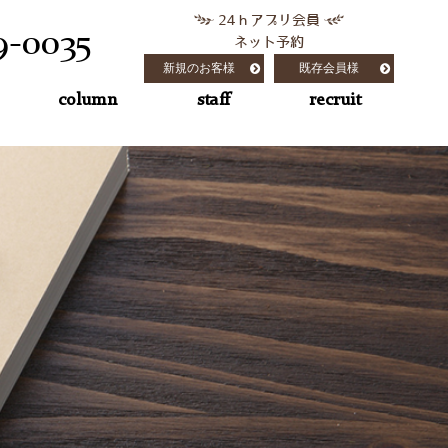
24ｈアプリ会員
9-0035
ネット予約
新規のお客様
既存会員様
column
staff
recruit