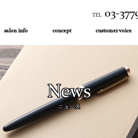
03-377
TEL
salon info
concept
customer voice
News
ニュース