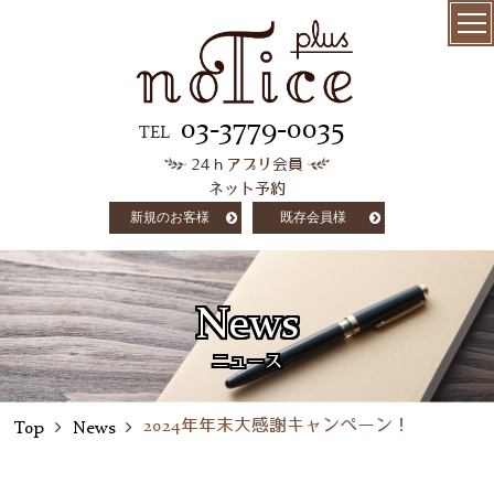
menu
髪質改善
03-3779-0035
TEL
24ｈアプリ会員
極上ケラチン
ネット予約
トリートメント
新規のお客様
既存会員様
salon info
concept
News
customer voice
ニュース
column
2024年年末大感謝キャンペーン！
Top
News
staff