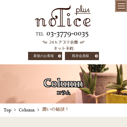
menu
髪質改善
03-3779-0035
TEL
24ｈアプリ会員
極上ケラチン
ネット予約
トリートメント
新規のお客様
既存会員様
salon info
concept
Column
customer voice
コラム
column
潤いの秘訣！
Top
Column
staff