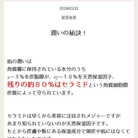
recruit
2019/01/31
髪質改善
潤いの秘訣！
肌の潤いは
角質層に保持されている水分のうち
2〜３％を皮脂膜が、17〜１８％を天然保湿因子、
残りの約８０％はセラミド
という角質細胞間
皮質によって守られています。
セラミドは早くから美容に注目されメジャーですが
あまり知られていないのが天然保湿因子です。
もとから皮膚や髪にある保湿成分で頭皮や肌にはなくて