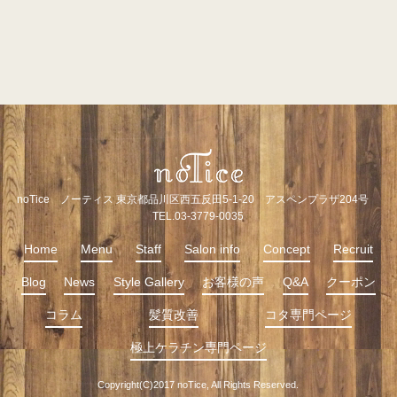
noTice ノーティス 東京都品川区西五反田5-1-20 アスペンプラザ204号
TEL.03-3779-0035
Home
Menu
Staff
Salon info
Concept
Recruit
Blog
News
Style Gallery
お客様の声
Q&A
クーポン
コラム
髪質改善
コタ専門ページ
極上ケラチン専門ページ
Copyright(C)2017 noTice, All Rights Reserved.